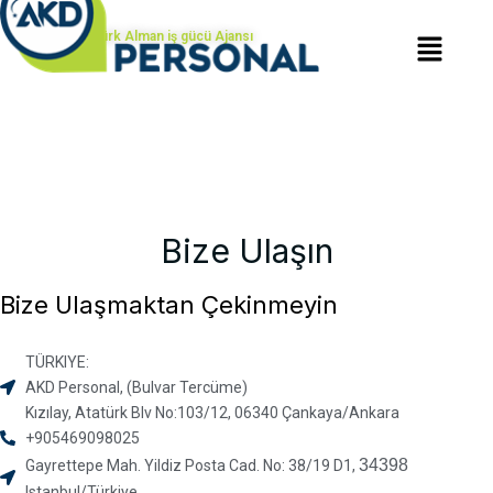
Türk Alman iş gücü Ajansı
Bize Ulaşın
Bize Ulaşmaktan Çekinmeyin
TÜRKIYE:
AKD Personal, (Bulvar Tercüme)
Kızılay, Atatürk Blv No:103/12, 06340 Çankaya/Ankara
+905469098025
34398
Gayrettepe Mah. Yildiz Posta Cad. No: 38/19 D1,
Istanbul/Türkiye