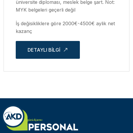
üniversite diploması, meslek belge şart. Not:
MYK belgeleri geçerli değil
İş değisikliklere göre 2000€-4500€ aylik net
kazanç
DETAYLI BILGI
Türk Alman iş gücü Ajansı